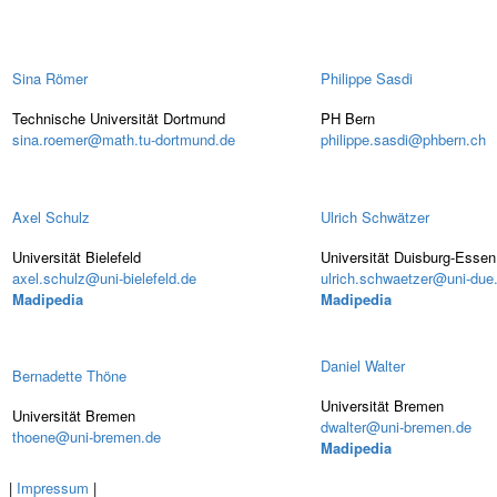
Sina Römer
Philippe Sasdi
Technische Universität Dortmund
PH Bern
sina.roemer@math.tu-dortmund.de
philippe.sasdi@phbern.ch
Axel Schulz
Ulrich Schwätzer
Universität Bielefeld
Universität Duisburg-Essen
axel.schulz@uni-bielefeld.de
ulrich.schwaetzer@uni-due
Madipedia
Madipedia
Daniel Walter
Bernadette Thöne
Universität Bremen
Universität Bremen
dwalter@uni-bremen.de
thoene@uni-bremen.de
Madipedia
|
Impressum
|