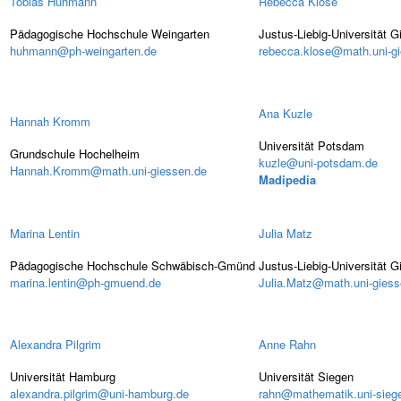
Tobias Huhmann
Rebecca Klose
Pädagogische Hochschule Weingarten
Justus-Liebig-Universität 
huhmann@ph-weingarten.de
rebecca.klose@math.uni-g
Ana Kuzle
Hannah Kromm
Universität Potsdam
Grundschule Hochelheim
kuzle@uni-potsdam.de
Hannah.Kromm@math.uni-giessen.de
Madipedia
Marina Lentin
Julia Matz
Pädagogische Hochschule Schwäbisch-Gmünd
Justus-Liebig-Universität 
marina.lentin@ph-gmuend.de
Julia.Matz@math.uni-giess
Alexandra Pilgrim
Anne Rahn
Universität Hamburg
Universität Siegen
alexandra.pilgrim@uni-hamburg.de
rahn@mathematik.uni-sieg