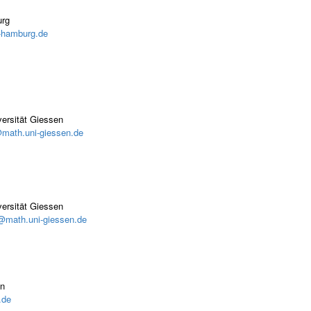
urg
-hamburg.de
versität Giessen
@math.uni-giessen.de
versität Giessen
@math.uni-giessen.de
en
.de