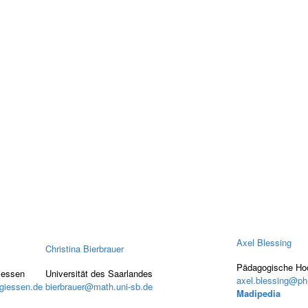
Axel Blessing
Christina Bierbrauer
Pädagogische Ho
Giessen
Universität des Saarlandes
axel.blessing@p
giessen.de
bierbrauer@math.uni-sb.de
Madipedia