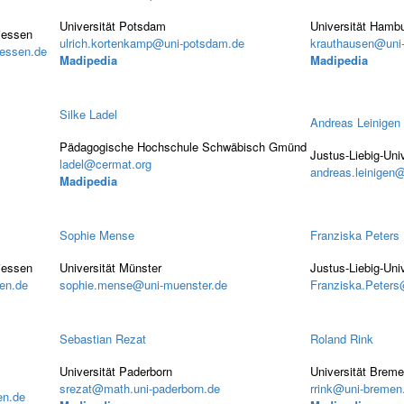
Universität Potsdam
Universität Hamb
Giessen
ulrich.kortenkamp@uni-potsdam.de
krauthausen@uni
iessen.de
Madipedia
Madipedia
Silke Ladel
Andreas Leinigen
Pädagogische Hochschule Schwäbisch Gmünd
Justus-Liebig-Uni
ladel@cermat.org
andreas.leinigen
Madipedia
Sophie Mense
Franziska Peters
Giessen
Universität Münster
Justus-Liebig-Uni
en.de
sophie.mense@uni-muenster.de
Franziska.Peters
Sebastian Rezat
Roland Rink
Universität Paderborn
Universität Brem
srezat@math.uni-paderborn.de
rrink@uni-bremen
en.de