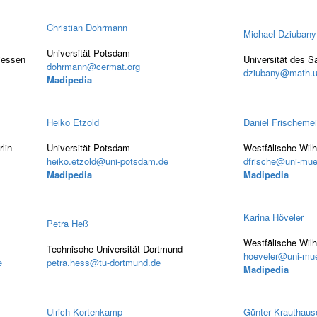
Christian Dohrmann
Michael Dziubany
Universität Potsdam
Giessen
Universität des S
dohrmann@cermat.org
dziubany@math.u
Madipedia
Heiko Etzold
Daniel Frischemei
lin
Universität Potsdam
Westfälische Wilh
heiko.etzold@uni-potsdam.de
dfrische@uni-mue
Madipedia
Madipedia
Karina Höveler
Petra Heß
Westfälische Wilh
Technische Universität Dortmund
hoeveler@uni-mue
e
petra.hess@tu-dortmund.de
Madipedia
Ulrich Kortenkamp
Günter Krauthaus