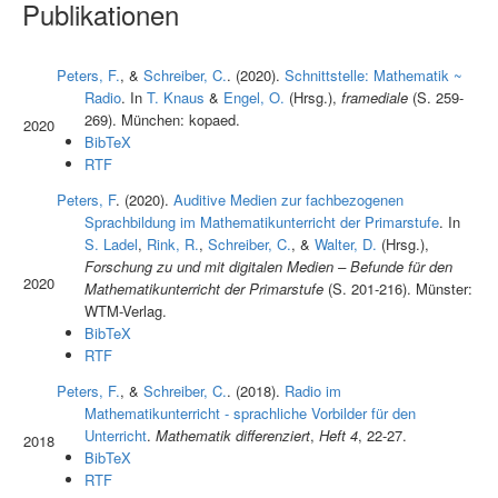
Publikationen
Peters, F.
, &
Schreiber, C.
. (2020).
Schnittstelle: Mathematik ~
Radio
. In
T. Knaus
&
Engel, O.
(Hrsg.)
,
framediale
(S. 259-
269). München: kopaed.
2020
BibTeX
RTF
Peters, F
. (2020).
Auditive Medien zur fachbezogenen
Sprachbildung im Mathematikunterricht der Primarstufe
. In
S. Ladel
,
Rink, R.
,
Schreiber, C.
, &
Walter, D.
(Hrsg.)
,
Forschung zu und mit digitalen Medien – Befunde für den
2020
Mathematikunterricht der Primarstufe
(S. 201-216). Münster:
WTM-Verlag.
BibTeX
RTF
Peters, F.
, &
Schreiber, C.
. (2018).
Radio im
Mathematikunterricht - sprachliche Vorbilder für den
Unterricht
.
Mathematik differenziert
,
Heft 4
, 22-27.
2018
BibTeX
RTF