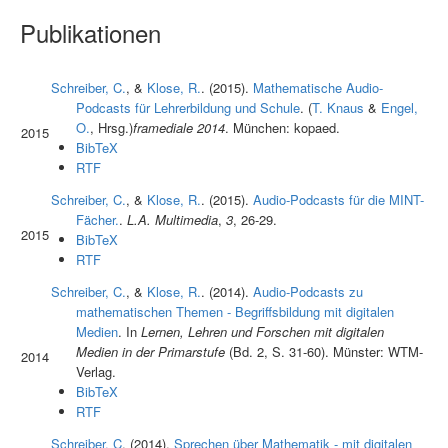
Publikationen
Schreiber, C.
, &
Klose, R.
. (2015).
Mathematische Audio-
Podcasts für Lehrerbildung und Schule
. (
T. Knaus
&
Engel,
O.
, Hrsg.
)
framediale 2014
. München: kopaed.
2015
BibTeX
RTF
Schreiber, C.
, &
Klose, R.
. (2015).
Audio-Podcasts für die MINT-
Fächer.
.
L.A. Multimedia
,
3
, 26-29.
2015
BibTeX
RTF
Schreiber, C.
, &
Klose, R.
. (2014).
Audio-Podcasts zu
mathematischen Themen - Begriffsbildung mit digitalen
Medien
. In
Lernen, Lehren und Forschen mit digitalen
Medien in der Primarstufe
(Bd. 2, S. 31-60). Münster: WTM-
2014
Verlag.
BibTeX
RTF
Schreiber, C
. (2014).
Sprechen über Mathematik - mit digitalen