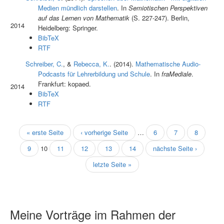
Medien mündlich darstellen
. In
Semiotischen Perspektiven
auf das Lernen von Mathematik
(S. 227-247). Berlin,
2014
Heidelberg: Springer.
BibTeX
RTF
Schreiber, C.
, &
Rebecca, K.
. (2014).
Mathematische Audio-
Podcasts für Lehrerbildung und Schule
. In
fraMediale
.
Frankfurt: kopaed.
2014
BibTeX
RTF
Seiten
« erste Seite
‹ vorherige Seite
…
6
7
8
9
10
11
12
13
14
nächste Seite ›
letzte Seite »
Meine Vorträge im Rahmen der