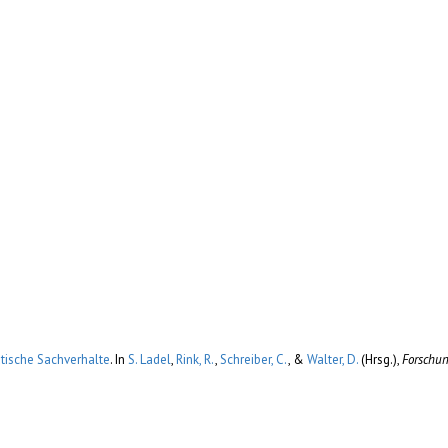
tische Sachverhalte
. In
S. Ladel
,
Rink, R.
,
Schreiber, C.
, &
Walter, D.
(Hrsg.)
,
Forschun