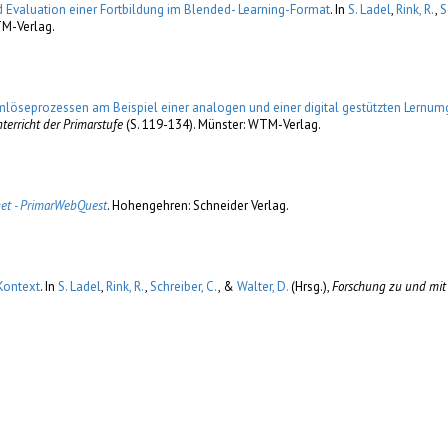
 Evaluation einer Fortbildung im Blended- Learning-Format
. In
S. Ladel
,
Rink, R.
,
S
TM-Verlag.
emlöseprozessen am Beispiel einer analogen und einer digital gestützten Lern
erricht der Primarstufe
(S. 119-134). Münster: WTM-Verlag.
rnet - PrimarWebQuest
. Hohengehren: Schneider Verlag.
Kontext
. In
S. Ladel
,
Rink, R.
,
Schreiber, C.
, &
Walter, D.
(Hrsg.)
,
Forschung zu und mit 