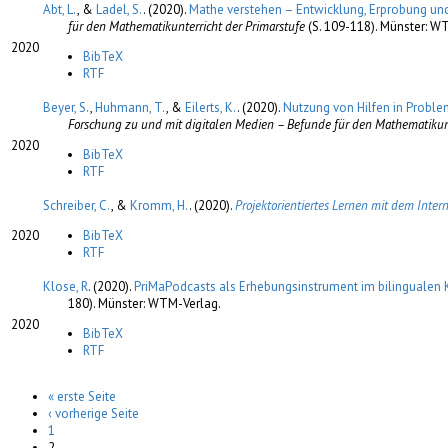
Abt, L.
, &
Ladel, S.
. (2020).
Mathe verstehen – Entwicklung, Erprobung und
für den Mathematikunterricht der Primarstufe
(S. 109-118). Münster: W
2020
BibTeX
RTF
Beyer, S.
,
Huhmann, T.
, &
Eilerts, K.
. (2020).
Nutzung von Hilfen in Probl
Forschung zu und mit digitalen Medien – Befunde für den Mathematikunt
2020
BibTeX
RTF
Schreiber, C.
, &
Kromm, H.
. (2020).
Projektorientiertes Lernen mit dem Inte
2020
BibTeX
RTF
Klose, R
. (2020).
PriMaPodcasts als Erhebungsinstrument im bilingualen 
180). Münster: WTM-Verlag.
2020
BibTeX
RTF
« erste Seite
Seiten
‹ vorherige Seite
1
2