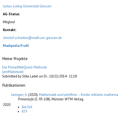
Justus-Liebig-Universität Giessen
AG-Status:
Mitglied
Kontakt:
christof.schreiber@math.uni-giessen.de
Madipedia Profil
Meine Projekte
Die PrimarWebQuest-Methode
LernMa|virtuell
Submitted by Silke Ladel on Di., 10/21/2014 - 11:18
Publikationen
Leinigen, A
. (2020).
Mathematik und Lehrfilme – Kinder erklären mathema
Primarstufe
(S. 93-108). Münster: WTM-Verlag.
2020
BibTeX
RTF