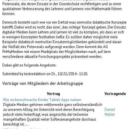
Potenziale, die deren Einsatz in der Grundschule rechtfertigen und zu einer
qualitativen Verbesserung des Lehrens und Lernens von Mathematik führen
können.
Dennoch besteht nach wie vor ein Defizit was sinnvolle didaktische Konzepte
betrifft. Dabei wird es nicht ‚das eine‘, ‚das richtige‘ Konzept geben. Der Einsatz
digitaler Medien beim Lehren und Lernen ist viel zu komplex, als dass er sich
in wenigen Konzepten festhalten ließe. Es sollten daher möglichst viele
Beispiele didaktisch wertvoller Einsatzmöglichkeiten gebündelt und daran
die Vielfalt des Potenzials aufgezeigt werden. Dem kommt die AG
PriMaMedien mit einem Marktplatz der Möglichkeiten nach, auf dem
verschiedene aktuelle Forschungsprojekte präsentiert werden.
Dabei gibt es folgende Angebote:
Submitted by testredaktion on Di., 10/21/2014 - 11:01
Vorträge von Mitgliedern der Arbeitsgruppe
Vortrag
Vortragende
Wie rechenschwache Kinder Tablet-Apps nutzen
Digitale Medien gehören mittlerweile ganz selbstverständlich
zu unserem Alltag. Im Unterricht wird deren Berechtigung
Daniel
jedoch stets hinterfragt, was angesichts der teilweise
Walter
mangelhaften Qualität vieler Softwareangebote durchaus
berechtigt ist.…