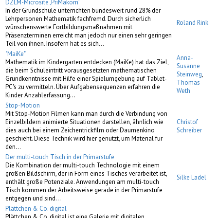
DZLM-Microsite ‚PriMakom’
In der Grundschule unterrichten bundesweit rund 28% der
Lehrpersonen Mathematik fachfremd. Durch sicherlich
Roland Rink
wünschenswerte Fortbildungsmaßnahmen mit
Präsenzterminen erreicht man jedoch nur einen sehr geringen
Teil von ihnen. Insofern hat es sich…
"MaiKe"
Anna-
Mathematik im Kindergarten entdecken (MaiKe) hat das Ziel,
Susanne
die beim Schuleintritt vorausgesetzten mathematischen
Steinweg
,
Grundkenntnisse mit Hilfe einer Spielumgebung auf Tablet-
Thomas
PC's zu vermitteln. Über Aufgabensequenzen erfahren die
Weth
Kinder Anzahlerfassung…
Stop-Motion
Mit Stop-Motion Filmen kann man durch die Verbindung von
Einzelbildern animierte Situationen darstellen, ähnlich wie
Christof
dies auch bei einem Zeichentrickfilm oder Daumenkino
Schreiber
geschieht. Diese Technik wird hier genutzt, um Material für
den…
Der multi-touch Tisch in der Primarstufe
Die Kombination der multi-touch Technologie mit einem
großen Bildschirm, der in Form eines Tisches verarbeitet ist,
Silke Ladel
enthält große Potenziale. Anwendungen am multi-touch
Tisch kommen der Arbeitsweise gerade in der Primarstufe
entgegen und sind…
Plättchen & Co. digital
Plättchen & Co. digital ist eine Galerie mit digitalen