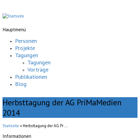
Hauptmenü
Personen
Projekte
Tagungen
Tagungen
Vorträge
Publikationen
Blog
Herbsttagung der AG PriMaMedien
2014
Startseite
» Herbsttagung der AG Pr ...
Informationen