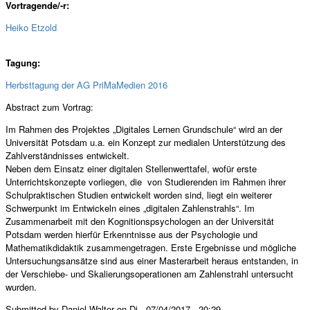
Vortragende/-r:
Heiko Etzold
Tagung:
Herbsttagung der AG PriMaMedien 2016
Abstract zum Vortrag:
Im Rahmen des Projektes „Digitales Lernen Grundschule“ wird an der
Universität Potsdam u.a. ein Konzept zur medialen Unterstützung des
Zahlverständnisses entwickelt.
Neben dem Einsatz einer digitalen Stellenwerttafel, wofür erste
Unterrichtskonzepte vorliegen, die von Studierenden im Rahmen ihrer
Schulpraktischen Studien entwickelt worden sind, liegt ein weiterer
Schwerpunkt im Entwickeln eines „digitalen Zahlenstrahls“. Im
Zusammenarbeit mit den Kognitionspsychologen an der Universität
Potsdam werden hierfür Erkenntnisse aus der Psychologie und
Mathematikdidaktik zusammengetragen. Erste Ergebnisse und mögliche
Untersuchungsansätze sind aus einer Masterarbeit heraus entstanden, in
der Verschiebe- und Skalierungsoperationen am Zahlenstrahl untersucht
wurden.
Submitted by Daniel Walter on Di., 07/04/2017 - 20:29