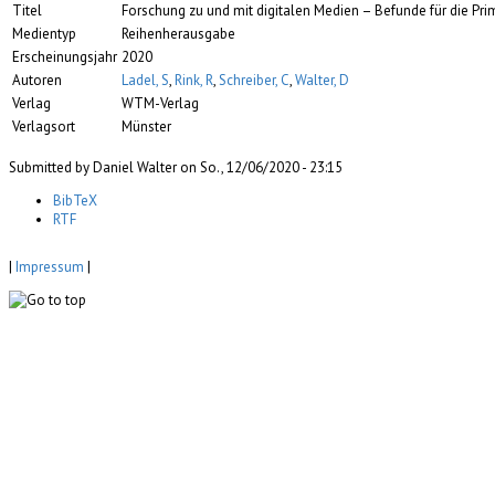
Titel
Forschung zu und mit digitalen Medien – Befunde für die Prim
Medientyp
Reihenherausgabe
Erscheinungsjahr
2020
Autoren
Ladel, S
,
Rink, R
,
Schreiber, C
,
Walter, D
Verlag
WTM-Verlag
Verlagsort
Münster
Submitted by Daniel Walter on So., 12/06/2020 - 23:15
BibTeX
RTF
|
Impressum
|