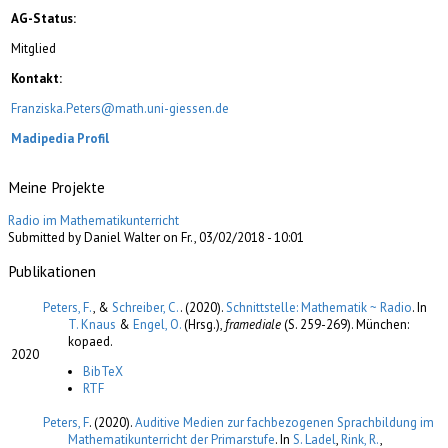
AG-Status:
Mitglied
Kontakt:
Franziska.Peters@math.uni-giessen.de
Madipedia Profil
Meine Projekte
Radio im Mathematikunterricht
Submitted by Daniel Walter on Fr., 03/02/2018 - 10:01
Publikationen
Peters, F.
, &
Schreiber, C.
. (2020).
Schnittstelle: Mathematik ~ Radio
. In
T. Knaus
&
Engel, O.
(Hrsg.)
,
framediale
(S. 259-269). München:
kopaed.
2020
BibTeX
RTF
Peters, F
. (2020).
Auditive Medien zur fachbezogenen Sprachbildung im
Mathematikunterricht der Primarstufe
. In
S. Ladel
,
Rink, R.
,