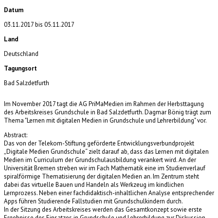
Datum
03.11.2017
bis
05.11.2017
Land
Deutschland
Tagungsort
Bad Salzdetfurth
Im November 2017 tagt die AG PriMaMedien im Rahmen der Herbsttagung
des Arbeitskreises Grundschule in Bad Salzdetfurth. Dagmar Bönig trägt zum
Thema "Lernen mit digitalen Medien in Grundschule und Lehrerbildung" vor.
Abstract:
Das von der Telekom-Stiftung geförderte Entwicklungsverbundprojekt
„Digitale Medien Grundschule“ zielt darauf ab, dass das Lernen mit digitalen
Medien im Curriculum der Grundschulausbildung verankert wird. An der
Universität Bremen streben wir im Fach Mathematik eine im Studienverlauf
spiralförmige Thematisierung der digitalen Medien an. Im Zentrum steht
dabei das virtuelle Bauen und Handeln als Werkzeug im kindlichen
Lernprozess. Neben einer fachdidaktisch-inhaltlichen Analyse entsprechender
Apps führen Studierende Fallstudien mit Grundschulkindern durch.
In der Sitzung des Arbeitskreises werden das Gesamtkonzept sowie erste
Ergebnisse des Einsatzes in Grundschule und Lehrerbildung zur Diskussion