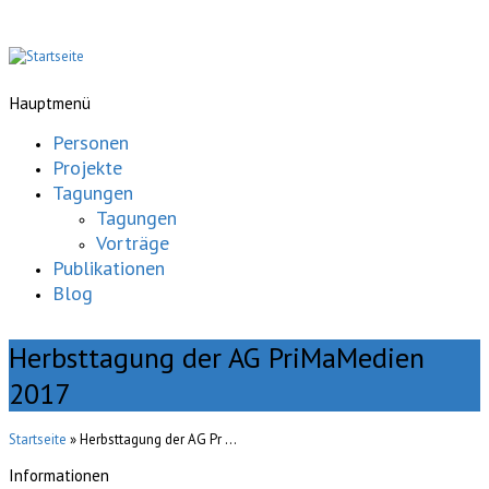
Hauptmenü
Personen
Projekte
Tagungen
Tagungen
Vorträge
Publikationen
Blog
Herbsttagung der AG PriMaMedien
2017
Startseite
» Herbsttagung der AG Pr ...
Informationen