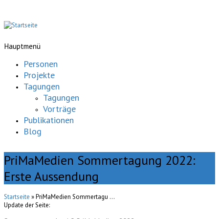
Hauptmenü
Personen
Projekte
Tagungen
Tagungen
Vorträge
Publikationen
Blog
PriMaMedien Sommertagung 2022:
Erste Aussendung
Startseite
» PriMaMedien Sommertagu ...
Update der Seite: