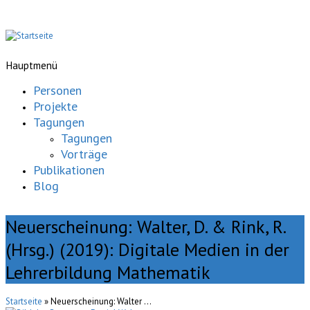
Hauptmenü
Personen
Projekte
Tagungen
Tagungen
Vorträge
Publikationen
Blog
Neuerscheinung: Walter, D. & Rink, R.
(Hrsg.) (2019): Digitale Medien in der
Lehrerbildung Mathematik
Startseite
» Neuerscheinung: Walter ...